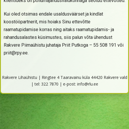
klientideks on põllumajandusvaldkonnaga seotud ettevõtted.
Kui oled otsimas endale usaldusväärset ja kindlat
koostööpartnerit, mis hoiaks Sinu ettevõtte
raamatupidamise korras ning aitaks raamatupidamis- ja
rahandusalastes küsimustes, siis palun võta ühendust
Rakvere Piimaühistu juhataja Priit Putkoga – 55 508 191 või
priit@rpy.ee.
Rakvere Lihaühistu | Ringtee 4 Taaravainu küla 44420 Rakvere vald
| tel: 322 7870 | e-post:
info@rlu.ee